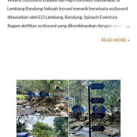
Lembang Bandung Sebuah inovasi menarik berwisata outbound
ditawarkan oleh EO Lembang, Bandung, Spinach Eventure
Ragam aktifitas outbound yang dikombinasikan dengan unsur
edukasi merupakan konsep unik namun tetap menyuguhkan
READ MORE »
suasana seru, menyenangkan dan mengadung nilai - nilai
teamwork, pendidikan dan menghibur. Beraktiftas Outbound
sekaligus mencoba lebih dekat dengan alam da lingkungan . Ice
Breaking Games sebelum program outbound untuk mencairkan
suasana, sekaligus meleburkan jenjang yang ada diantara
peserta . Kegiatan outbound yang dikemas di tengah
perkampungan penduduk dengan ragam aktiftas seperti :
berkebun, memandikan sapi, perah sapi, memasak, tangkap ikan,
belajar tari, belajar kendang, dsb; akan menjadi komponen
kegiatan TEAM BUILDING yang menarik dengan kemasan
konsep kami. Aktifitas Outbound Wisata Kampung di Lembang
Bandung ini cocok untuk kegiatan : - Company Gathering -