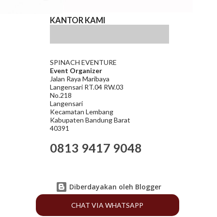
KANTOR KAMI
.
SPINACH EVENTURE
Event Organizer
Jalan Raya Maribaya
Langensari RT.04 RW.03
No.218
Langensari
Kecamatan Lembang
Kabupaten Bandung Barat
40391
0813 9417 9048
Diberdayakan oleh Blogger
CHAT VIA WHATSAPP
bagusmanagement@gmail.com