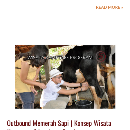
adalah memberikan konsep yang berbeda dengan sentuhan
READ MORE »
entertainment, yang didukung crew muda, aktif , energik,
atraktif dan profesional Dengan konsep pendampingan khusus
ini, bertujuan memberikan kenyamanan peserta serta kegiatan
menjadi moment yang tidak terlupakan ( memorable ) SPINACH
EVENTURE selain sebagai Event Organizer Outbound di
Lembang Bandung, kami juga sebagai Agent untuk Perjalanan
Wisata & Tour Traveling. Traveling dalam bahasa Indonesia
adalah aktivitas melancong; berpindah dalam satu tempat
ketempat lainnya dengan berbagai alasan, seperti bisnis, liburan,
dan sebagainya. Aktivitas traveling kebanyakan dianggap
sebagai hobi ketimbang pekerjaan. Dalam perkembangannya
travelling mempunyai sebutan baru seperti backpacking. ...
Outbound Memerah Sapi | Konsep Wisata