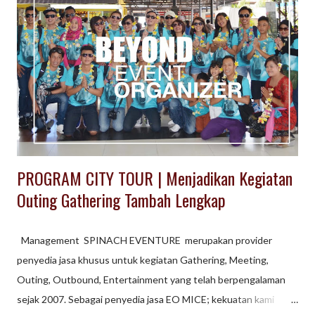
menawarkan suasana pantai yang tenang dengan pemandangan
yang indah. Cocok untuk kegiatan santai seperti piknik atau
sekadar menikmati pemandangan laut. Situ Cipule: Situ atau
danau buatan ini memiliki pemandangan yang asri dan tenang.
Cocok untuk kegiatan outbound yang membutuhkan suasana
alam yang menenangkan. Kampung Sawah Karawang: Kampung
Sawah menawarkan suasana pedesaan ...
PROGRAM CITY TOUR | Menjadikan Kegiatan
Outing Gathering Tambah Lengkap
Management SPINACH EVENTURE merupakan provider
penyedia jasa khusus untuk kegiatan Gathering, Meeting,
Outing, Outbound, Entertainment yang telah berpengalaman
sejak 2007. Sebagai penyedia jasa EO MICE; kekuatan kami