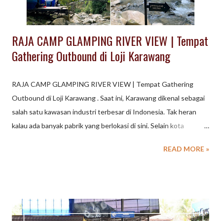
Family Gathering - ...
RAJA CAMP GLAMPING RIVER VIEW | Tempat
Gathering Outbound di Loji Karawang
RAJA CAMP GLAMPING RIVER VIEW | Tempat Gathering
Outbound di Loji Karawang . Saat ini, Karawang dikenal sebagai
salah satu kawasan industri terbesar di Indonesia. Tak heran
kalau ada banyak pabrik yang berlokasi di sini. Selain kota
Industri, Karawang ternyata memiliki potensi wisata yang dapat
READ MORE »
menjadi pilihan destinasi outing, outbound, gathering di Jawa
Barat. Lokasinya yang strategis dekat dengan Jakarta dan
Bekasi menjadikannya pilihan yang mudah diakses. Beberapa
tempat wisata di Karawang yang bisa menjadi pilihan untuk
kegiatan tersebut antara lain: Pantai Tanjung Pakis: Pantai ini