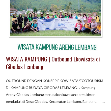
outbound di Kampung Lembang, ada kegiatan perah susu sapi
Info detail Gathering, Wisata Pendidikan, Outbound dengan
konsep Urban di Lembang Bandung, hubungi kami .
WISATA KAMPUNG | Outbound Ekowisata di
Cibodas Lembang
OUTBOUND DENGAN KONSEP EKOWISATA/ECOTOURISM
DI KAMPUNG BUDAYA CIBODAS LEMBANG . . Kampung
Areng Cibodas Lembang merupakan kawasan permukiman
penduduk di Desa Cibodas, Kecamatan Lembang, Bandung.
Permukiman di Lembang ini menawarkan konsep WISATA