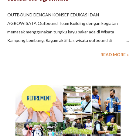
OUTBOUND DENGAN KONSEP EDUKASI DAN
AGROWISATA Outbound Team Building dengan kegiatan
memasak menggunakan tungku kayu bakar ada di Wisata
Kampung Lembang. Ragam aktifitas wisata outbound di
Lembang Bandung dengan berbagai konsep tersedia untuk
READ MORE »
kegiatan Gathering Perusahaan, Family Gathering maupun
Program Wisata Pendidikan untuk Sekolah. Kampung Lembang,
merupakan kawasan permukiman di daerah Lembang Bandung
memiliki potensi wisata yang unik. Budaya masyarakat pedesaan
masih kental di Kampung daerah Lembang, mulai dari kegiatan
keseharian seperi memasak , sampai dengan kegiatan
berkesenian. Memasak makanan tradisional, menjadi aktiftas
seru di Kampung Lembang . Info detail Gathering, Wisata
Pendidikan, Outbound dengan konsep Urban di Lembang
Bandung, hubungi kami .