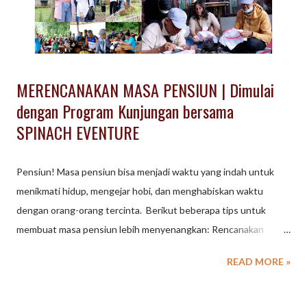
MERENCANAKAN MASA PENSIUN | Dimulai
dengan Program Kunjungan bersama
SPINACH EVENTURE
Pensiun! Masa pensiun bisa menjadi waktu yang indah untuk
menikmati hidup, mengejar hobi, dan menghabiskan waktu
dengan orang-orang tercinta. Berikut beberapa tips untuk
membuat masa pensiun lebih menyenangkan: Rencanakan
keuangan: Pastikan Anda memiliki tabungan yang cukup untuk
READ MORE »
menopang kehidupan setelah pensiun. Tentukan hobi: Cari
kegiatan yang Anda sukai dan bisa dilakukan secara teratur. Jaga
kesehatan: Perhatikan pola makan, olahraga, dan kesehatan