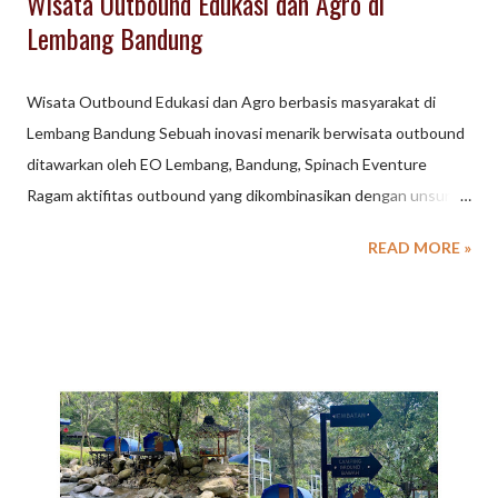
Wisata Outbound Edukasi dan Agro di
Lembang Bandung
Wisata Outbound Edukasi dan Agro berbasis masyarakat di
Lembang Bandung Sebuah inovasi menarik berwisata outbound
ditawarkan oleh EO Lembang, Bandung, Spinach Eventure
Ragam aktifitas outbound yang dikombinasikan dengan unsur
edukasi merupakan konsep unik namun tetap menyuguhkan
READ MORE »
suasana seru, menyenangkan dan mengadung nilai - nilai
teamwork, pendidikan dan menghibur. Beraktiftas Outbound
sekaligus mencoba lebih dekat dengan alam da lingkungan . Ice
Breaking Games sebelum program outbound untuk mencairkan
suasana, sekaligus meleburkan jenjang yang ada diantara
peserta . Kegiatan outbound yang dikemas di tengah
perkampungan penduduk dengan ragam aktiftas seperti :
berkebun, memandikan sapi, perah sapi, memasak, tangkap ikan,