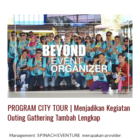
Bekasi menjadikannya pilihan yang mudah diakses. Beberapa
tempat wisata di Karawang yang bisa menjadi pilihan untuk
kegiatan tersebut antara lain: Pantai Tanjung Pakis: Pantai ini
menawarkan suasana pantai yang tenang dengan pemandangan
yang indah. Cocok untuk kegiatan santai seperti piknik atau
sekadar menikmati pemandangan laut. Situ Cipule: Situ atau
danau buatan ini memiliki pemandangan yang asri dan tenang.
Cocok untuk kegiatan outbound yang membutuhkan suasana
alam yang menenangkan. Kampung Sawah Karawang: Kampung
Sawah menawarkan suasana pedesaan ...
PROGRAM CITY TOUR | Menjadikan Kegiatan
Outing Gathering Tambah Lengkap
Management SPINACH EVENTURE merupakan provider