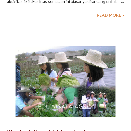
aktivitas fisik. Fasilitas semacam ini biasanya dirancang untuk
menggabungkan elemen alam atau pemandangan indah (wisata)
READ MORE »
dengan wahana dan area bermain (bermain) yang melayani
berbagai usia, dari anak-anak hingga dewasa. Sebagai salah satu
destinasi wisata Jawa Barat, Bandung menawarkan beragam
arena taman wisata yang kaya dan beragam. Dari taman bertema
hiburan dan edukasi hingga kebun raya yang tenang, tersedia
sesuatu untuk setiap pengunjung. Beberapa jenis dan contoh
taman wisata di Bandung meliputi: Taman Hiburan dan Edukasi :
Tempat seperti Trans Studio Bandung menawarkan wahana
dalam ruangan, sementara Farmhouse Lembang menawarkan
pengalaman bergaya Eropa dan interaksi dengan hewan. Taman
Alam dan Kebun Raya : Kebun Raya Bandung (sebelumnya
Kebun Raya Purwodadi) dan area seperti Taman Hutan ...