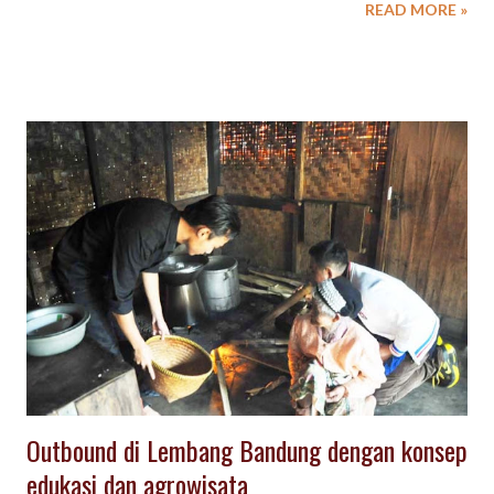
READ MORE »
URBAN untuk kegiatan Gathering Outing Group. Beberapa
konsep outbound seru, unik akan menjadikan kegiatan outing
outbound di Lembang akan berbeda dan meninggalkan kesan
yang tak terlupakan. Setiap pengunjung atau tamu yang
berkegiatan di Wisata kampung Areng Cibodas Lembang ,akan
disambut oleh para pemandu wisata dari team Spinach Eventure
dengan sambutan welcome drink , welcome snack dan setiap
peserta akan di kasih topi pandan (tapi tradisional) yang menjadi
souvenir untuk semua peserta dan handuk kecil (face towel)
untuk topi pandan wajib dipakai selama kegiatan Wisata
Kampung di kampung Areng Cibodas Lembang dan topi ini
sendiri menjadi icon kegiatan Wisata Kampung Areng
Selanjutnya peserta kegiatan Wisata Kampung Areng Cibodas
Le...
Outbound di Lembang Bandung dengan konsep
edukasi dan agrowisata