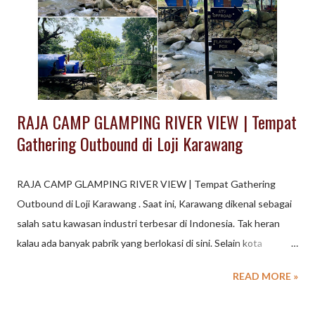
belajar tari, belajar kendang, dsb; akan menjadi komponen
kegiatan TEAM BUILDING yang menarik dengan kemasan
konsep kami. Aktifitas Outbound Wisata Kampung di Lembang
Bandung ini cocok untuk kegiatan : - Company Gathering -
Family Gathering - ...
RAJA CAMP GLAMPING RIVER VIEW | Tempat
Gathering Outbound di Loji Karawang
RAJA CAMP GLAMPING RIVER VIEW | Tempat Gathering
Outbound di Loji Karawang . Saat ini, Karawang dikenal sebagai
salah satu kawasan industri terbesar di Indonesia. Tak heran
kalau ada banyak pabrik yang berlokasi di sini. Selain kota
Industri, Karawang ternyata memiliki potensi wisata yang dapat
READ MORE »
menjadi pilihan destinasi outing, outbound, gathering di Jawa
Barat. Lokasinya yang strategis dekat dengan Jakarta dan