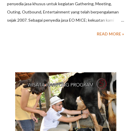
penyedia jasa khusus untuk kegiatan Gathering, Meeting,
Outing, Outbound, Entertainment yang telah berpengalaman
sejak 2007. Sebagai penyedia jasa EO MICE; kekuatan kami
adalah memberikan konsep yang berbeda dengan sentuhan
READ MORE »
entertainment, yang didukung crew muda, aktif , energik,
atraktif dan profesional Dengan konsep pendampingan khusus
ini, bertujuan memberikan kenyamanan peserta serta kegiatan
menjadi moment yang tidak terlupakan ( memorable ) SPINACH
EVENTURE selain sebagai Event Organizer Outbound di
Lembang Bandung, kami juga sebagai Agent untuk Perjalanan
Wisata & Tour Traveling. Traveling dalam bahasa Indonesia
adalah aktivitas melancong; berpindah dalam satu tempat
ketempat lainnya dengan berbagai alasan, seperti bisnis, liburan,
dan sebagainya. Aktivitas traveling kebanyakan dianggap
sebagai hobi ketimbang pekerjaan. Dalam perkembangannya
travelling mempunyai sebutan baru seperti backpacking. ...