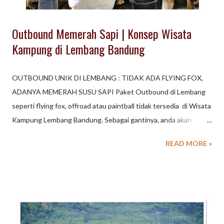
Outbound Memerah Sapi | Konsep Wisata
Kampung di Lembang Bandung
OUTBOUND UNIK DI LEMBANG : TIDAK ADA FLYING FOX,
ADANYA MEMERAH SUSU SAPI Paket Outbound di Lembang
seperti flying fox, offroad atau paintball tidak tersedia di Wisata
Kampung Lembang Bandung. Sebagai gantinya, anda akan
ditantang untuk PERAH SUSU SAPI . Kegiatan memandikan
READ MORE »
sapi, perah susu sapi sampai dengan kegiatan mengantar susu
ke penampungan, akan menjadi satu konsep dan kemasan
program outbound di KAMPUNG LEMBANG. Konsep kegiatan
outbound dengan sentuhan wisata edukasi ini dikemas secara
khusus untk kegiatan gathering perusahaan, family gathering
atau program sekolah dengan konsep yang berbeda. Serunya