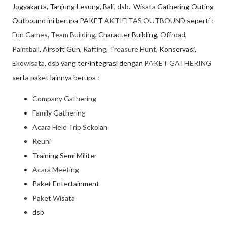
Jogyakarta, Tanjung Lesung, Bali, dsb. Wisata Gathering Outing
Outbound ini berupa PAKET
AKTIFITAS OUTBOUND
seperti :
Fun Games
,
Team Building
, Character Building,
Offroad
,
Paintball
, Airsoft Gun,
Rafting
,
Treasure Hunt
, Konservasi,
Ekowisata
, dsb yang ter-integrasi dengan
PAKET GATHERING
serta paket lainnya berupa :
Company Gathering
Family Gathering
Acara Field Trip Sekolah
Reuni
Training Semi Militer
Acara Meeting
Paket Entertainment
Paket Wisata
dsb