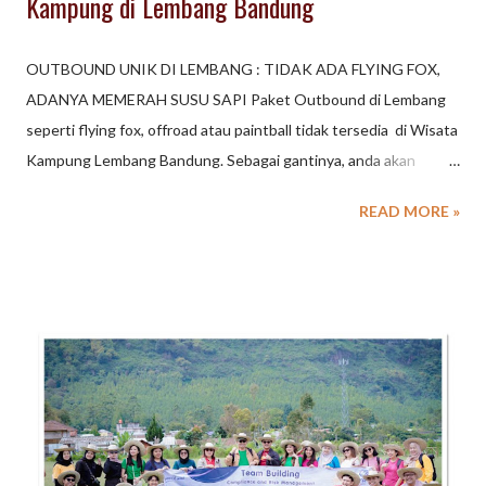
Kampung di Lembang Bandung
OUTBOUND UNIK DI LEMBANG : TIDAK ADA FLYING FOX,
ADANYA MEMERAH SUSU SAPI Paket Outbound di Lembang
seperti flying fox, offroad atau paintball tidak tersedia di Wisata
Kampung Lembang Bandung. Sebagai gantinya, anda akan
ditantang untuk PERAH SUSU SAPI . Kegiatan memandikan
READ MORE »
sapi, perah susu sapi sampai dengan kegiatan mengantar susu
ke penampungan, akan menjadi satu konsep dan kemasan
program outbound di KAMPUNG LEMBANG. Konsep kegiatan
outbound dengan sentuhan wisata edukasi ini dikemas secara
khusus untk kegiatan gathering perusahaan, family gathering
atau program sekolah dengan konsep yang berbeda. Serunya
outbound di Kampung Lembang, ada kegiatan perah susu sapi
Info detail Gathering, Wisata Pendidikan, Outbound dengan
konsep Urban di Lembang Bandung, hubungi kami .