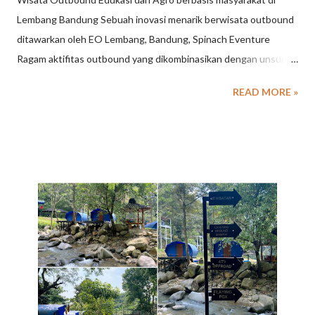
Lembang Bandung Sebuah inovasi menarik berwisata outbound
ditawarkan oleh EO Lembang, Bandung, Spinach Eventure
Ragam aktifitas outbound yang dikombinasikan dengan unsur
edukasi merupakan konsep unik namun tetap menyuguhkan
READ MORE »
suasana seru, menyenangkan dan mengadung nilai - nilai
teamwork, pendidikan dan menghibur. Beraktiftas Outbound
sekaligus mencoba lebih dekat dengan alam da lingkungan . Ice
Breaking Games sebelum program outbound untuk mencairkan
suasana, sekaligus meleburkan jenjang yang ada diantara
peserta . Kegiatan outbound yang dikemas di tengah
perkampungan penduduk dengan ragam aktiftas seperti :
berkebun, memandikan sapi, perah sapi, memasak, tangkap ikan,
belajar tari, belajar kendang, dsb; akan menjadi komponen
kegiatan TEAM BUILDING yang menarik dengan kemasan
konsep kami. Aktifitas Outbound Wisata Kampung di Lembang
Bandung ini cocok untuk kegiatan : - Company Gathering -