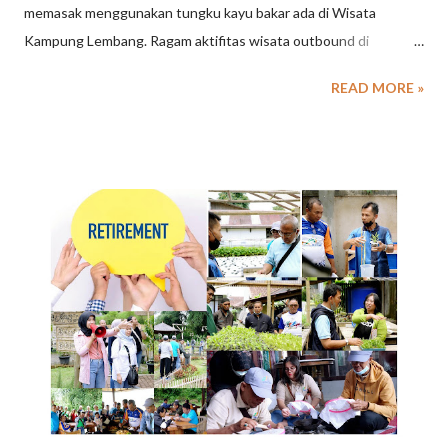
memasak menggunakan tungku kayu bakar ada di Wisata
Kampung Lembang. Ragam aktifitas wisata outbound di
Lembang Bandung dengan berbagai konsep tersedia untuk
READ MORE »
kegiatan Gathering Perusahaan, Family Gathering maupun
Program Wisata Pendidikan untuk Sekolah. Kampung Lembang,
merupakan kawasan permukiman di daerah Lembang Bandung
memiliki potensi wisata yang unik. Budaya masyarakat pedesaan
masih kental di Kampung daerah Lembang, mulai dari kegiatan
keseharian seperi memasak , sampai dengan kegiatan
berkesenian. Memasak makanan tradisional, menjadi aktiftas
seru di Kampung Lembang . Info detail Gathering, Wisata
Pendidikan, Outbound dengan konsep Urban di Lembang
Bandung, hubungi kami .