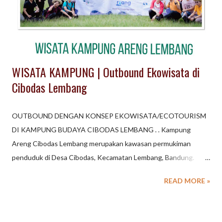
WISATA KAMPUNG | Outbound Ekowisata di
Cibodas Lembang
OUTBOUND DENGAN KONSEP EKOWISATA/ECOTOURISM
DI KAMPUNG BUDAYA CIBODAS LEMBANG . . Kampung
Areng Cibodas Lembang merupakan kawasan permukiman
penduduk di Desa Cibodas, Kecamatan Lembang, Bandung.
Permukiman di Lembang ini menawarkan konsep WISATA
READ MORE »
URBAN untuk kegiatan Gathering Outing Group. Beberapa
konsep outbound seru, unik akan menjadikan kegiatan outing
outbound di Lembang akan berbeda dan meninggalkan kesan