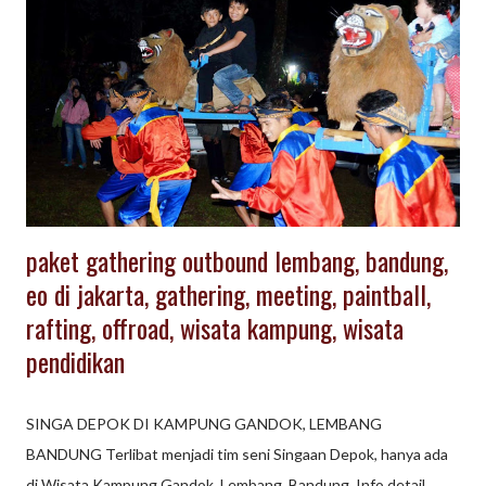
ciptakan kenangan indah. Apa rencana Anda untuk masa
pensiun? BEBERAPA TEMPAT PROGRAM PRA PENSIUN DI
LEMBANG | Dimulai dengan Program Kunjungan bersama
SPINACH EVENTURE Program pra-pensiun adalah langkah
persiapan yang baik untuk masa pensiun. Berikut beberapa
tempat rumah produksi ,pabrik dan UMKM yang ada di Lembang
yang dapat dikunjungi ...
paket gathering outbound lembang, bandung,
eo di jakarta, gathering, meeting, paintball,
rafting, offroad, wisata kampung, wisata
pendidikan
SINGA DEPOK DI KAMPUNG GANDOK, LEMBANG
BANDUNG Terlibat menjadi tim seni Singaan Depok, hanya ada
di Wisata Kampung Gandok, Lembang, Bandung. Info detail