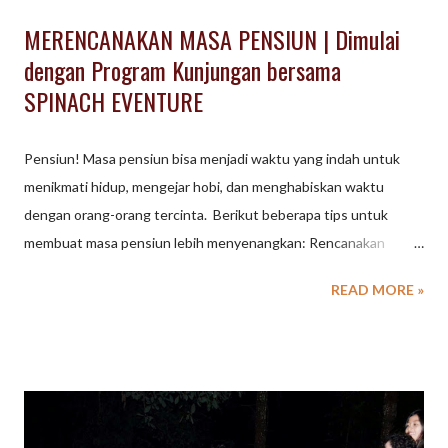
MERENCANAKAN MASA PENSIUN | Dimulai
dengan Program Kunjungan bersama
SPINACH EVENTURE
Pensiun! Masa pensiun bisa menjadi waktu yang indah untuk
menikmati hidup, mengejar hobi, dan menghabiskan waktu
dengan orang-orang tercinta. Berikut beberapa tips untuk
membuat masa pensiun lebih menyenangkan: Rencanakan
keuangan: Pastikan Anda memiliki tabungan yang cukup untuk
READ MORE »
menopang kehidupan setelah pensiun. Tentukan hobi: Cari
kegiatan yang Anda sukai dan bisa dilakukan secara teratur. Jaga
kesehatan: Perhatikan pola makan, olahraga, dan kesehatan
mental. Tetap aktif: Lakukan kegiatan sosial, volunteering, atau
pekerjaan paruh waktu jika Anda mau. Nikmati waktu bersama
keluarga: Habiskan waktu dengan orang-orang tercinta dan