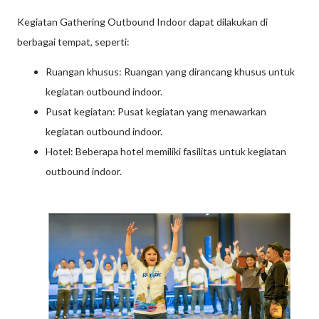
Kegiatan Gathering Outbound Indoor dapat dilakukan di
berbagai tempat, seperti:
Ruangan khusus: Ruangan yang dirancang khusus untuk
kegiatan outbound indoor.
Pusat kegiatan: Pusat kegiatan yang menawarkan
kegiatan outbound indoor.
Hotel: Beberapa hotel memiliki fasilitas untuk kegiatan
outbound indoor.