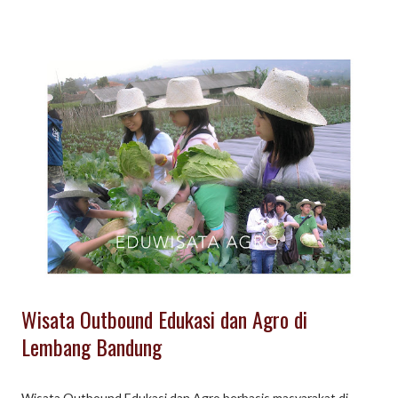
destinasi wisata Jawa Barat, Bandung menawarkan beragam
arena taman wisata yang kaya dan beragam. Dari taman bertema
hiburan dan edukasi hingga kebun raya yang tenang, tersedia
sesuatu untuk setiap pengunjung. Beberapa jenis dan contoh
taman wisata di Bandung meliputi: Taman Hiburan dan Edukasi :
Tempat seperti Trans Studio Bandung menawarkan wahana
dalam ruangan, sementara Farmhouse Lembang menawarkan
pengalaman bergaya Eropa dan interaksi dengan hewan. Taman
Alam dan Kebun Raya : Kebun Raya Bandung (sebelumnya
Kebun Raya Purwodadi) dan area seperti Taman Hutan ...
Wisata Outbound Edukasi dan Agro di
Lembang Bandung
Wisata Outbound Edukasi dan Agro berbasis masyarakat di