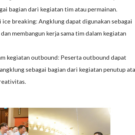
i bagian dari kegiatan tim atau permainan.
 ice breaking: Angklung dapat digunakan sebagai
 dan membangun kerja sama tim dalam kegiatan
am kegiatan outbound: Peserta outbound dapat
ngklung sebagai bagian dari kegiatan penutup at
eativitas.