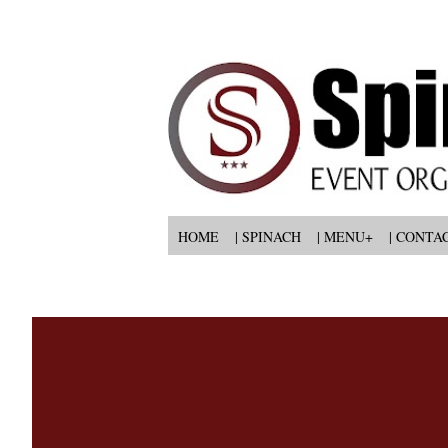
HOME
| SPINACH
| MENU+
| CONTA