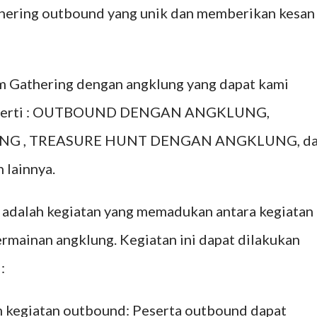
thering outbound yang unik dan memberikan kesan
m Gathering dengan angklung yang dapat kami
 seperti : OUTBOUND DENGAN ANGKLUNG,
G , TREASURE HUNT DENGAN ANGKLUNG, d
 lainnya.
alah kegiatan yang memadukan antara kegiatan
rmainan angklung. Kegiatan ini dapat dilakukan
:
 kegiatan outbound: Peserta outbound dapat