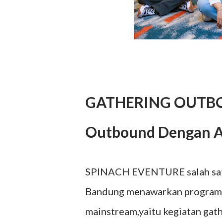
GATHERING OUTBOU
Outbound Dengan 
SPINACH EVENTURE salah satu
Bandung menawarkan program k
mainstream,yaitu kegiatan ga