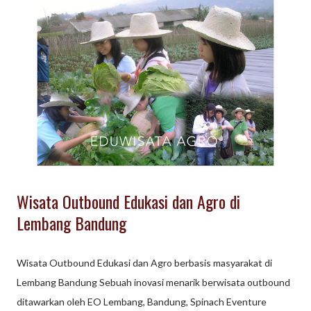
hiburan dan edukasi hingga kebun raya yang tenang, tersedia
sesuatu untuk setiap pengunjung. Beberapa jenis dan contoh
taman wisata di Bandung meliputi: Taman Hiburan dan Edukasi :
Tempat seperti Trans Studio Bandung menawarkan wahana
dalam ruangan, sementara Farmhouse Lembang menawarkan
pengalaman bergaya Eropa dan interaksi dengan hewan. Taman
Alam dan Kebun Raya : Kebun Raya Bandung (sebelumnya
Kebun Raya Purwodadi) dan area seperti Taman Hutan ...
Wisata Outbound Edukasi dan Agro di
Lembang Bandung
Wisata Outbound Edukasi dan Agro berbasis masyarakat di
Lembang Bandung Sebuah inovasi menarik berwisata outbound
ditawarkan oleh EO Lembang, Bandung, Spinach Eventure