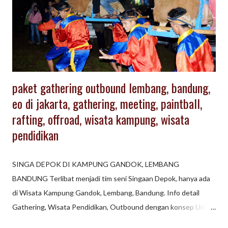
LEMBANG | Dimulai dengan Program Kunjungan bersama
SPINACH EVENTURE Program pra-pensiun adalah langkah
persiapan yang baik untuk masa pensiun. Berikut beberapa
tempat rumah produksi ,pabrik dan UMKM yang ada di Lembang
yang dapat dikunjungi ...
paket gathering outbound lembang, bandung,
eo di jakarta, gathering, meeting, paintball,
rafting, offroad, wisata kampung, wisata
pendidikan
SINGA DEPOK DI KAMPUNG GANDOK, LEMBANG
BANDUNG Terlibat menjadi tim seni Singaan Depok, hanya ada
di Wisata Kampung Gandok, Lembang, Bandung. Info detail
Gathering, Wisata Pendidikan, Outbound dengan konsep Urban
di Lembang Bandung, hubungi kami .