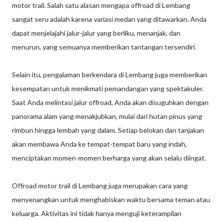
motor trail. Salah satu alasan mengapa offroad di Lembang
sangat seru adalah karena variasi medan yang ditawarkan. Anda
dapat menjelajahi jalur-jalur yang berliku, menanjak, dan
menurun, yang semuanya memberikan tantangan tersendiri.
Selain itu, pengalaman berkendara di Lembang juga memberikan
kesempatan untuk menikmati pemandangan yang spektakuler.
Saat Anda melintasi jalur offroad, Anda akan disuguhkan dengan
panorama alam yang menakjubkan, mulai dari hutan pinus yang
rimbun hingga lembah yang dalam. Setiap belokan dan tanjakan
akan membawa Anda ke tempat-tempat baru yang indah,
menciptakan momen-momen berharga yang akan selalu diingat.
Offroad motor trail di Lembang juga merupakan cara yang
menyenangkan untuk menghabiskan waktu bersama teman atau
keluarga. Aktivitas ini tidak hanya menguji keterampilan