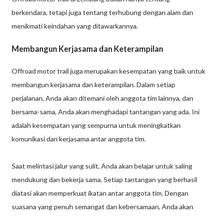
berkendara, tetapi juga tentang terhubung dengan alam dan
menikmati keindahan yang ditawarkannya.
Membangun Kerjasama dan Keterampilan
Offroad motor trail juga merupakan kesempatan yang baik untuk
membangun kerjasama dan keterampilan. Dalam setiap
perjalanan, Anda akan ditemani oleh anggota tim lainnya, dan
bersama-sama, Anda akan menghadapi tantangan yang ada. Ini
adalah kesempatan yang sempurna untuk meningkatkan
komunikasi dan kerjasama antar anggota tim.
Saat melintasi jalur yang sulit, Anda akan belajar untuk saling
mendukung dan bekerja sama. Setiap tantangan yang berhasil
diatasi akan memperkuat ikatan antar anggota tim. Dengan
suasana yang penuh semangat dan kebersamaan, Anda akan