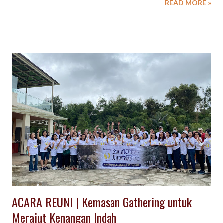
READ MORE »
ACARA REUNI | Kemasan Gathering untuk
Merajut Kenangan Indah