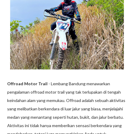
Offroad Motor Trail
- Lembang Bandung menawarkan
pengalaman offroad motor trail yang tak terlupakan di tengah
keindahan alam yang memukau. Offroad adalah sebuah aktivitas
yang melibatkan berkendara di luar jalur yang biasa, menjelajahi
medan yang menantang seperti hutan, bukit, dan jalur berbatu.
Aktivitas ini tidak hanya memberikan sensasi berkendara yang
mendebarkan, tetapi juga memungkinkan Anda untuk