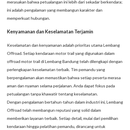
merasakan bahwa petualangan ini lebih dari sekadar berkendara;
ini adalah pengalaman yang membangun karakter dan
memperkuat hubungan.
Kenyamanan dan Keselamatan Terjamin
Keselamatan dan kenyamanan adalah prioritas utama Lembang
Offroad. Setiap kendaraan motor trail yang digunakan dalam
offroad motor trail di Lembang Bandung telah dilengkapi dengan
perlengkapan keselamatan terbaik. Tim pemandu yang
berpengalaman akan memastikan bahwa setiap peserta merasa
aman dan nyaman selama perjalanan. Anda dapat fokus pada
petualangan tanpa khawatir tentang keselamatan.
Dengan pengalaman bertahun-tahun dalam industri ini, Lembang
Offroad telah membangun reputasi yang solid dalam
memberikan layanan terbaik. Setiap detail, mulai dari pemilihan
kendaraan hingga pelatihan pemandu, dirancang untuk