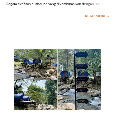
Ragam aktifitas outbound yang dikombinasikan dengan unsur
edukasi merupakan konsep unik namun tetap menyuguhkan
READ MORE »
suasana seru, menyenangkan dan mengadung nilai - nilai
teamwork, pendidikan dan menghibur. Beraktiftas Outbound
sekaligus mencoba lebih dekat dengan alam da lingkungan . Ice
Breaking Games sebelum program outbound untuk mencairkan
suasana, sekaligus meleburkan jenjang yang ada diantara
peserta . Kegiatan outbound yang dikemas di tengah
perkampungan penduduk dengan ragam aktiftas seperti :
berkebun, memandikan sapi, perah sapi, memasak, tangkap ikan,
belajar tari, belajar kendang, dsb; akan menjadi komponen
kegiatan TEAM BUILDING yang menarik dengan kemasan
konsep kami. Aktifitas Outbound Wisata Kampung di Lembang
Bandung ini cocok untuk kegiatan : - Company Gathering -
Family Gathering - ...