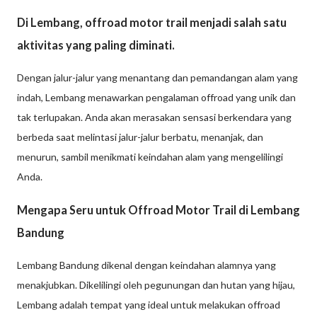
Di Lembang, offroad motor trail menjadi salah satu
aktivitas yang paling diminati.
Dengan jalur-jalur yang menantang dan pemandangan alam yang
indah, Lembang menawarkan pengalaman offroad yang unik dan
tak terlupakan. Anda akan merasakan sensasi berkendara yang
berbeda saat melintasi jalur-jalur berbatu, menanjak, dan
menurun, sambil menikmati keindahan alam yang mengelilingi
Anda.
Mengapa Seru untuk Offroad Motor Trail di Lembang
Bandung
Lembang Bandung dikenal dengan keindahan alamnya yang
menakjubkan. Dikelilingi oleh pegunungan dan hutan yang hijau,
Lembang adalah tempat yang ideal untuk melakukan offroad