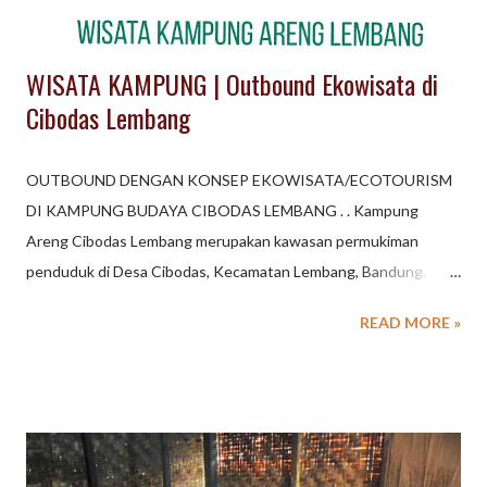
WISATA KAMPUNG | Outbound Ekowisata di
Cibodas Lembang
OUTBOUND DENGAN KONSEP EKOWISATA/ECOTOURISM
DI KAMPUNG BUDAYA CIBODAS LEMBANG . . Kampung
Areng Cibodas Lembang merupakan kawasan permukiman
penduduk di Desa Cibodas, Kecamatan Lembang, Bandung.
Permukiman di Lembang ini menawarkan konsep WISATA
READ MORE »
URBAN untuk kegiatan Gathering Outing Group. Beberapa
konsep outbound seru, unik akan menjadikan kegiatan outing
outbound di Lembang akan berbeda dan meninggalkan kesan
yang tak terlupakan. Setiap pengunjung atau tamu yang
berkegiatan di Wisata kampung Areng Cibodas Lembang ,akan
disambut oleh para pemandu wisata dari team Spinach Eventure