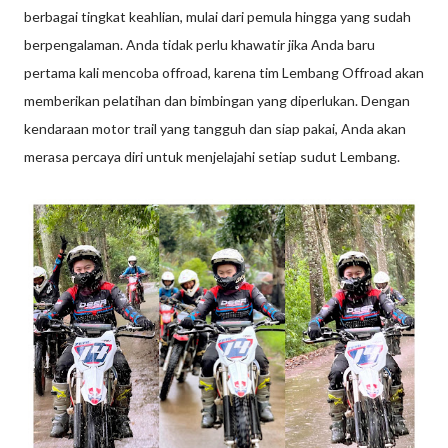
berbagai tingkat keahlian, mulai dari pemula hingga yang sudah
berpengalaman. Anda tidak perlu khawatir jika Anda baru
pertama kali mencoba offroad, karena tim Lembang Offroad akan
memberikan pelatihan dan bimbingan yang diperlukan. Dengan
kendaraan motor trail yang tangguh dan siap pakai, Anda akan
merasa percaya diri untuk menjelajahi setiap sudut Lembang.