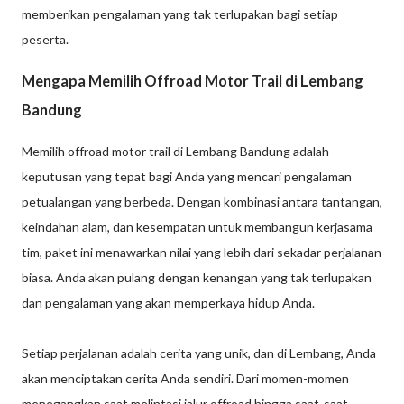
memberikan pengalaman yang tak terlupakan bagi setiap
peserta.
Mengapa Memilih Offroad Motor Trail di Lembang
Bandung
Memilih offroad motor trail di Lembang Bandung adalah
keputusan yang tepat bagi Anda yang mencari pengalaman
petualangan yang berbeda. Dengan kombinasi antara tantangan,
keindahan alam, dan kesempatan untuk membangun kerjasama
tim, paket ini menawarkan nilai yang lebih dari sekadar perjalanan
biasa. Anda akan pulang dengan kenangan yang tak terlupakan
dan pengalaman yang akan memperkaya hidup Anda.
Setiap perjalanan adalah cerita yang unik, dan di Lembang, Anda
akan menciptakan cerita Anda sendiri. Dari momen-momen
menegangkan saat melintasi jalur offroad hingga saat-saat