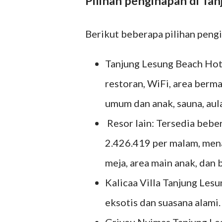
Pilihan penginapan di Ta
Berikut beberapa pilihan peng
Tanjung Lesung Beach Hote
restoran, WiFi, area berma
umum dan anak, sauna, aula,
Resor lain: Tersedia bebe
2.426.419 per malam, menaw
meja, area main anak, dan b
Kalicaa Villa Tanjung Les
eksotis dan suasana alami.
Griyeu Nyimas Tanjung Lesu