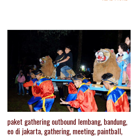
menopang kehidupan setelah pensiun. Tentukan hobi: Cari
kegiatan yang Anda sukai dan bisa dilakukan secara teratur. Jaga
kesehatan: Perhatikan pola makan, olahraga, dan kesehatan
mental. Tetap aktif: Lakukan kegiatan sosial, volunteering, atau
pekerjaan paruh waktu jika Anda mau. Nikmati waktu bersama
keluarga: Habiskan waktu dengan orang-orang tercinta dan
ciptakan kenangan indah. Apa rencana Anda untuk masa
pensiun? BEBERAPA TEMPAT PROGRAM PRA PENSIUN DI
LEMBANG | Dimulai dengan Program Kunjungan bersama
SPINACH EVENTURE Program pra-pensiun adalah langkah
persiapan yang baik untuk masa pensiun. Berikut beberapa
tempat rumah produksi ,pabrik dan UMKM yang ada di Lembang
yang dapat dikunjungi ...
paket gathering outbound lembang, bandung,
eo di jakarta, gathering, meeting, paintball,