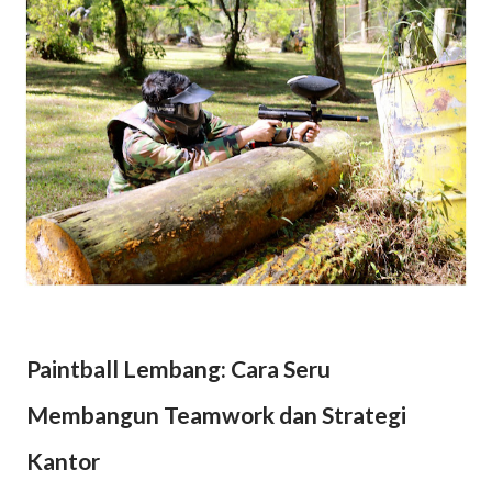
Paintball Lembang: Cara Seru
Membangun Teamwork dan Strategi
Kantor