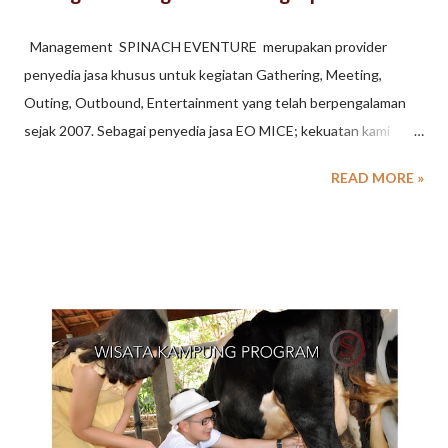
Management SPINACH EVENTURE merupakan provider
penyedia jasa khusus untuk kegiatan Gathering, Meeting,
Outing, Outbound, Entertainment yang telah berpengalaman
sejak 2007. Sebagai penyedia jasa EO MICE; kekuatan kami
adalah memberikan konsep yang berbeda dengan sentuhan
READ MORE »
entertainment, yang didukung crew muda, aktif , energik,
atraktif dan profesional Dengan konsep pendampingan khusus
ini, bertujuan memberikan kenyamanan peserta serta kegiatan
menjadi moment yang tidak terlupakan ( memorable ) SPINACH
EVENTURE selain sebagai Event Organizer Outbound di
Lembang Bandung, kami juga sebagai Agent untuk Perjalanan
Wisata & Tour Traveling. Traveling dalam bahasa Indonesia
adalah aktivitas melancong; berpindah dalam satu tempat
ketempat lainnya dengan berbagai alasan, seperti bisnis, liburan,
dan sebagainya. Aktivitas traveling kebanyakan dianggap