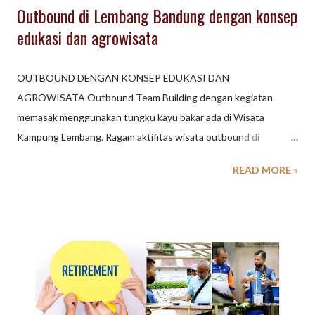
Outbound di Lembang Bandung dengan konsep
edukasi dan agrowisata
OUTBOUND DENGAN KONSEP EDUKASI DAN
AGROWISATA Outbound Team Building dengan kegiatan
memasak menggunakan tungku kayu bakar ada di Wisata
Kampung Lembang. Ragam aktifitas wisata outbound di
Lembang Bandung dengan berbagai konsep tersedia untuk
READ MORE »
kegiatan Gathering Perusahaan, Family Gathering maupun
Program Wisata Pendidikan untuk Sekolah. Kampung Lembang,
merupakan kawasan permukiman di daerah Lembang Bandung
memiliki potensi wisata yang unik. Budaya masyarakat pedesaan
masih kental di Kampung daerah Lembang, mulai dari kegiatan
keseharian seperi memasak , sampai dengan kegiatan
berkesenian. Memasak makanan tradisional, menjadi aktiftas
seru di Kampung Lembang . Info detail Gathering, Wisata