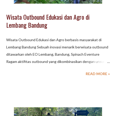
Wisata Outbound Edukasi dan Agro di
Lembang Bandung
Wisata Outbound Edukasi dan Agro berbasis masyarakat di
Lembang Bandung Sebuah inovasi menarik berwisata outbound
ditawarkan oleh EO Lembang, Bandung, Spinach Eventure
Ragam aktifitas outbound yang dikombinasikan dengan unsur
edukasi merupakan konsep unik namun tetap menyuguhkan
READ MORE »
suasana seru, menyenangkan dan mengadung nilai - nilai
teamwork, pendidikan dan menghibur. Beraktiftas Outbound
sekaligus mencoba lebih dekat dengan alam da lingkungan . Ice
Breaking Games sebelum program outbound untuk mencairkan
suasana, sekaligus meleburkan jenjang yang ada diantara
peserta . Kegiatan outbound yang dikemas di tengah