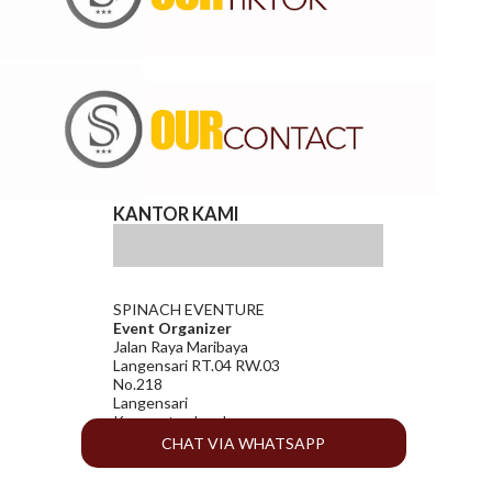
KANTOR KAMI
.
SPINACH EVENTURE
Event Organizer
Jalan Raya Maribaya
Langensari RT.04 RW.03
No.218
Langensari
Kecamatan Lembang
Kabupaten Bandung Barat
CHAT VIA WHATSAPP
40391