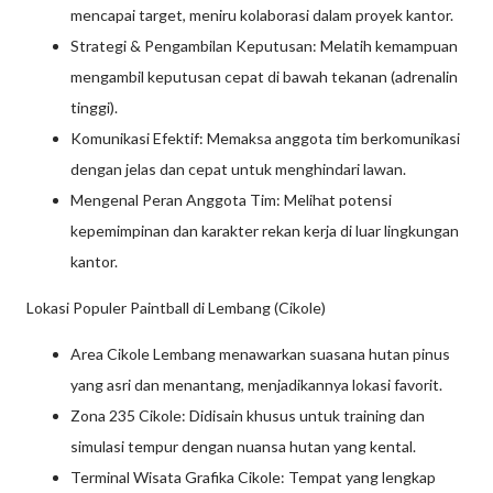
mencapai target, meniru kolaborasi dalam proyek kantor.
Strategi & Pengambilan Keputusan: Melatih kemampuan
mengambil keputusan cepat di bawah tekanan (adrenalin
tinggi).
Komunikasi Efektif: Memaksa anggota tim berkomunikasi
dengan jelas dan cepat untuk menghindari lawan.
Mengenal Peran Anggota Tim: Melihat potensi
kepemimpinan dan karakter rekan kerja di luar lingkungan
kantor.
Lokasi Populer Paintball di Lembang (Cikole)
Area Cikole Lembang menawarkan suasana hutan pinus
yang asri dan menantang, menjadikannya lokasi favorit.
Zona 235 Cikole: Didisain khusus untuk training dan
simulasi tempur dengan nuansa hutan yang kental.
Terminal Wisata Grafika Cikole: Tempat yang lengkap