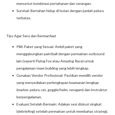
menuntut kombinasi pertahanan dan serangan.
Survival: Bertahan hidup di hutan dengan jumlah peluru
terbatas.
Tips Agar Seru dan Bermanfaat
Pilih Paket yang Sesuai: Ambil paket yang
menggabungkan paintball dengan permainan outbound
lain (seperti Flying Fox atau Amazing Race) untuk
pengalaman team building yang lebih lengkap.
Gunakan Vendor Profesional: Pastikan memilih vendor
yang menyediakan perlengkapan keamanan lengkap
(marker, peluru cat, goggle/helm, seragam) dan instruktur
berpengalaman.
Evaluasi Setelah Bermain: Adakan sesi diskusi singkat
(debriefing) setelah permainan untuk membahas strategi,