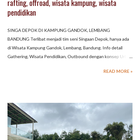
rafting, offroad, wisata kampung, wisata
pendidikan
SINGA DEPOK DI KAMPUNG GANDOK, LEMBANG
BANDUNG Terlibat menjadi tim seni Singaan Depok, hanya ada
di Wisata Kampung Gandok, Lembang, Bandung. Info detail
Gathering, Wisata Pendidikan, Outbound dengan konsep Urban
di Lembang Bandung, hubungi kami .
READ MORE »