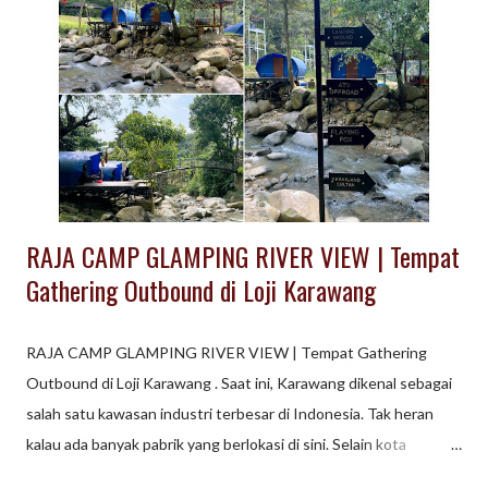
perkampungan penduduk dengan ragam aktiftas seperti :
berkebun, memandikan sapi, perah sapi, memasak, tangkap ikan,
belajar tari, belajar kendang, dsb; akan menjadi komponen
kegiatan TEAM BUILDING yang menarik dengan kemasan
konsep kami. Aktifitas Outbound Wisata Kampung di Lembang
Bandung ini cocok untuk kegiatan : - Company Gathering -
Family Gathering - ...
RAJA CAMP GLAMPING RIVER VIEW | Tempat
Gathering Outbound di Loji Karawang
RAJA CAMP GLAMPING RIVER VIEW | Tempat Gathering
Outbound di Loji Karawang . Saat ini, Karawang dikenal sebagai
salah satu kawasan industri terbesar di Indonesia. Tak heran
kalau ada banyak pabrik yang berlokasi di sini. Selain kota
Industri, Karawang ternyata memiliki potensi wisata yang dapat