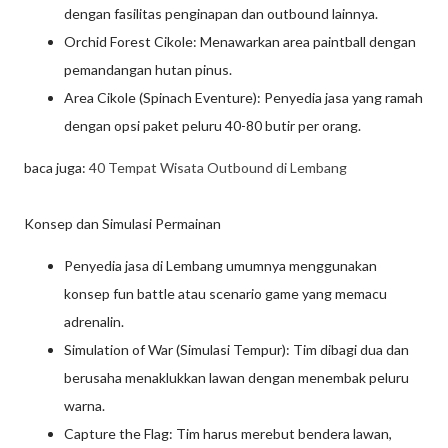
dengan fasilitas penginapan dan outbound lainnya.
Orchid Forest Cikole: Menawarkan area paintball dengan
pemandangan hutan pinus.
Area Cikole (Spinach Eventure): Penyedia jasa yang ramah
dengan opsi paket peluru 40-80 butir per orang.
baca juga:
40 Tempat Wisata Outbound di Lembang
Konsep dan Simulasi Permainan
Penyedia jasa di Lembang umumnya menggunakan
konsep fun battle atau scenario game yang memacu
adrenalin.
Simulation of War (Simulasi Tempur): Tim dibagi dua dan
berusaha menaklukkan lawan dengan menembak peluru
warna.
Capture the Flag: Tim harus merebut bendera lawan,