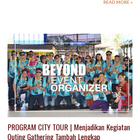
READ MORE »
menjadi pilihan destinasi outing, outbound, gathering di Jawa
Barat. Lokasinya yang strategis dekat dengan Jakarta dan
Bekasi menjadikannya pilihan yang mudah diakses. Beberapa
tempat wisata di Karawang yang bisa menjadi pilihan untuk
kegiatan tersebut antara lain: Pantai Tanjung Pakis: Pantai ini
menawarkan suasana pantai yang tenang dengan pemandangan
yang indah. Cocok untuk kegiatan santai seperti piknik atau
sekadar menikmati pemandangan laut. Situ Cipule: Situ atau
danau buatan ini memiliki pemandangan yang asri dan tenang.
Cocok untuk kegiatan outbound yang membutuhkan suasana
alam yang menenangkan. Kampung Sawah Karawang: Kampung
Sawah menawarkan suasana pedesaan ...
PROGRAM CITY TOUR | Menjadikan Kegiatan
Outing Gathering Tambah Lengkap