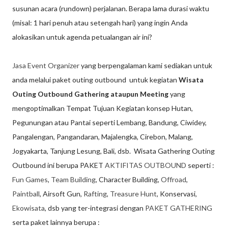
susunan acara (rundown) perjalanan. Berapa lama durasi waktu
(misal: 1 hari penuh atau setengah hari) yang ingin Anda
alokasikan untuk agenda petualangan air ini?
Jasa Event Organizer
yang berpengalaman kami sediakan untuk
anda melalui paket outing outbound untuk kegiatan
Wisata
Outing Outbound Gathering ataupun Meeting
yang
mengoptimalkan Tempat Tujuan Kegiatan konsep Hutan,
Pegunungan atau Pantai seperti Lembang, Bandung, Ciwidey,
Pangalengan, Pangandaran, Majalengka, Cirebon, Malang,
Jogyakarta, Tanjung Lesung, Bali, dsb. Wisata Gathering Outing
Outbound ini berupa PAKET
AKTIFITAS OUTBOUND
seperti :
Fun Games
,
Team Building
, Character Building,
Offroad
,
Paintball
, Airsoft Gun,
Rafting
,
Treasure Hunt
, Konservasi,
Ekowisata
, dsb yang ter-integrasi dengan
PAKET GATHERING
serta paket lainnya berupa :