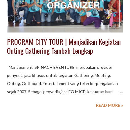
Cocok untuk kegiatan outbound yang membutuhkan suasana
alam yang menenangkan. Kampung Sawah Karawang: Kampung
Sawah menawarkan suasana pedesaan ...
PROGRAM CITY TOUR | Menjadikan Kegiatan
Outing Gathering Tambah Lengkap
Management SPINACH EVENTURE merupakan provider
penyedia jasa khusus untuk kegiatan Gathering, Meeting,
Outing, Outbound, Entertainment yang telah berpengalaman
sejak 2007. Sebagai penyedia jasa EO MICE; kekuatan kami
adalah memberikan konsep yang berbeda dengan sentuhan
READ MORE »
entertainment, yang didukung crew muda, aktif , energik,
atraktif dan profesional Dengan konsep pendampingan khusus
ini, bertujuan memberikan kenyamanan peserta serta kegiatan