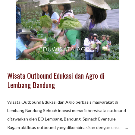
taman wisata di Bandung meliputi: Taman Hiburan dan Edukasi :
Tempat seperti Trans Studio Bandung menawarkan wahana
dalam ruangan, sementara Farmhouse Lembang menawarkan
pengalaman bergaya Eropa dan interaksi dengan hewan. Taman
Alam dan Kebun Raya : Kebun Raya Bandung (sebelumnya
Kebun Raya Purwodadi) dan area seperti Taman Hutan ...
Wisata Outbound Edukasi dan Agro di
Lembang Bandung
Wisata Outbound Edukasi dan Agro berbasis masyarakat di
Lembang Bandung Sebuah inovasi menarik berwisata outbound
ditawarkan oleh EO Lembang, Bandung, Spinach Eventure
Ragam aktifitas outbound yang dikombinasikan dengan unsur