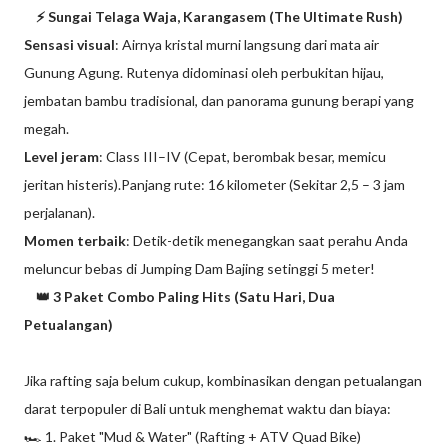
⚡ Sungai Telaga Waja, Karangasem (The Ultimate Rush)
Sensasi visual
: Airnya kristal murni langsung dari mata air
Gunung Agung. Rutenya didominasi oleh perbukitan hijau,
jembatan bambu tradisional, dan panorama gunung berapi yang
megah.
Level jeram
: Class III–IV (Cepat, berombak besar, memicu
jeritan histeris).Panjang rute: 16 kilometer (Sekitar 2,5 – 3 jam
perjalanan).
Momen terbaik
: Detik-detik menegangkan saat perahu Anda
meluncur bebas di Jumping Dam Bajing setinggi 5 meter!
👑 3 Paket Combo Paling Hits (Satu Hari, Dua
Petualangan)
Jika rafting saja belum cukup, kombinasikan dengan petualangan
darat terpopuler di Bali untuk menghemat waktu dan biaya:
🏎️ 1. Paket "Mud & Water" (Rafting + ATV Quad Bike)