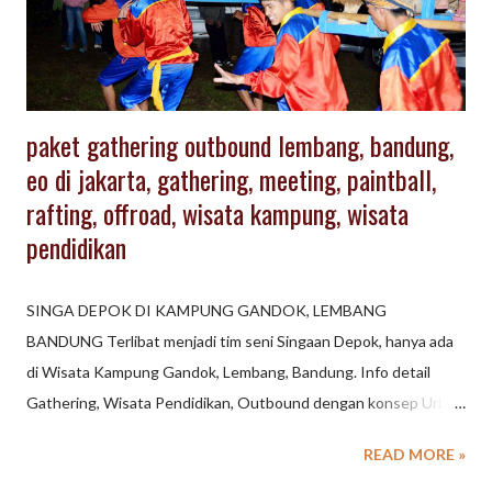
persiapan yang baik untuk masa pensiun. Berikut beberapa
tempat rumah produksi ,pabrik dan UMKM yang ada di Lembang
yang dapat dikunjungi ...
paket gathering outbound lembang, bandung,
eo di jakarta, gathering, meeting, paintball,
rafting, offroad, wisata kampung, wisata
pendidikan
SINGA DEPOK DI KAMPUNG GANDOK, LEMBANG
BANDUNG Terlibat menjadi tim seni Singaan Depok, hanya ada
di Wisata Kampung Gandok, Lembang, Bandung. Info detail
Gathering, Wisata Pendidikan, Outbound dengan konsep Urban
di Lembang Bandung, hubungi kami .
READ MORE »