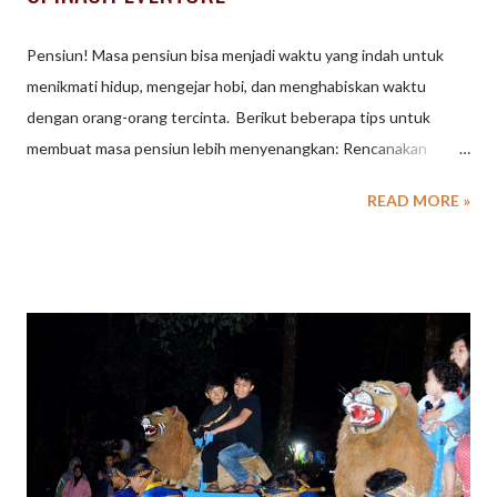
Pensiun! Masa pensiun bisa menjadi waktu yang indah untuk
menikmati hidup, mengejar hobi, dan menghabiskan waktu
dengan orang-orang tercinta. Berikut beberapa tips untuk
membuat masa pensiun lebih menyenangkan: Rencanakan
keuangan: Pastikan Anda memiliki tabungan yang cukup untuk
READ MORE »
menopang kehidupan setelah pensiun. Tentukan hobi: Cari
kegiatan yang Anda sukai dan bisa dilakukan secara teratur. Jaga
kesehatan: Perhatikan pola makan, olahraga, dan kesehatan
mental. Tetap aktif: Lakukan kegiatan sosial, volunteering, atau
pekerjaan paruh waktu jika Anda mau. Nikmati waktu bersama
keluarga: Habiskan waktu dengan orang-orang tercinta dan
ciptakan kenangan indah. Apa rencana Anda untuk masa
pensiun? BEBERAPA TEMPAT PROGRAM PRA PENSIUN DI
LEMBANG | Dimulai dengan Program Kunjungan bersama
SPINACH EVENTURE Program pra-pensiun adalah langkah