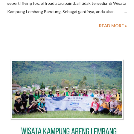
seperti flying fox, offroad atau paintball tidak tersedia di Wisata
Kampung Lembang Bandung. Sebagai gantinya, anda akan
ditantang untuk PERAH SUSU SAPI . Kegiatan memandikan
READ MORE »
sapi, perah susu sapi sampai dengan kegiatan mengantar susu
ke penampungan, akan menjadi satu konsep dan kemasan
program outbound di KAMPUNG LEMBANG. Konsep kegiatan
outbound dengan sentuhan wisata edukasi ini dikemas secara
khusus untk kegiatan gathering perusahaan, family gathering
atau program sekolah dengan konsep yang berbeda. Serunya
outbound di Kampung Lembang, ada kegiatan perah susu sapi
Info detail Gathering, Wisata Pendidikan, Outbound dengan
konsep Urban di Lembang Bandung, hubungi kami .