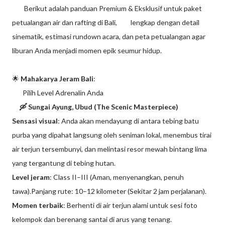
Berikut adalah panduan Premium & Eksklusif untuk paket
petualangan air dan rafting di Bali,
lengkap dengan detail
sinematik, estimasi rundown acara, dan peta petualangan agar
liburan Anda menjadi momen epik seumur hidup.
🌟
Mahakarya Jeram Bali
:
Pilih Level Adrenalin Anda
🛶 Sungai Ayung, Ubud (The Scenic Masterpiece)
Sensasi visual
: Anda akan mendayung di antara tebing batu
purba yang dipahat langsung oleh seniman lokal, menembus tirai
air terjun tersembunyi, dan melintasi resor mewah bintang lima
yang tergantung di tebing hutan.
Level jeram
: Class II–III (Aman, menyenangkan, penuh
tawa).Panjang rute: 10–12 kilometer (Sekitar 2 jam perjalanan).
Momen terbaik
: Berhenti di air terjun alami untuk sesi foto
kelompok dan berenang santai di arus yang tenang.