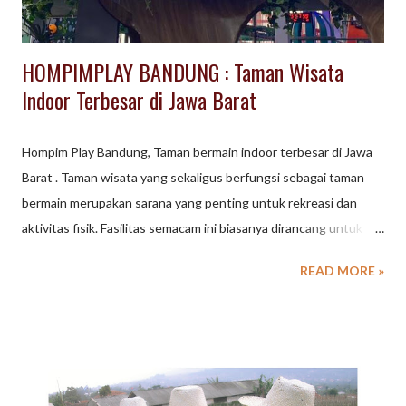
HOMPIMPLAY BANDUNG : Taman Wisata
Indoor Terbesar di Jawa Barat
Hompim Play Bandung, Taman bermain indoor terbesar di Jawa
Barat . Taman wisata yang sekaligus berfungsi sebagai taman
bermain merupakan sarana yang penting untuk rekreasi dan
aktivitas fisik. Fasilitas semacam ini biasanya dirancang untuk
menggabungkan elemen alam atau pemandangan indah (wisata)
READ MORE »
dengan wahana dan area bermain (bermain) yang melayani
berbagai usia, dari anak-anak hingga dewasa. Sebagai salah satu
destinasi wisata Jawa Barat, Bandung menawarkan beragam
arena taman wisata yang kaya dan beragam. Dari taman bertema
hiburan dan edukasi hingga kebun raya yang tenang, tersedia
sesuatu untuk setiap pengunjung. Beberapa jenis dan contoh