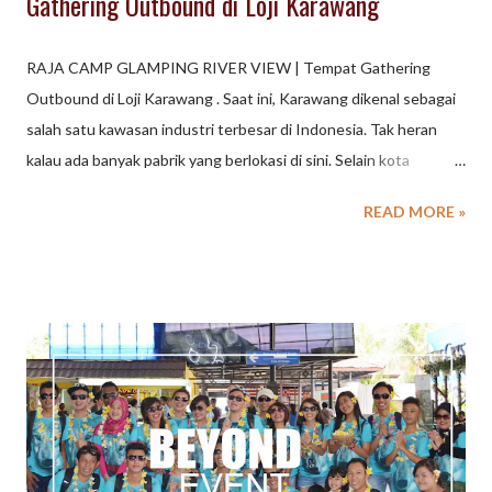
Gathering Outbound di Loji Karawang
RAJA CAMP GLAMPING RIVER VIEW | Tempat Gathering
Outbound di Loji Karawang . Saat ini, Karawang dikenal sebagai
salah satu kawasan industri terbesar di Indonesia. Tak heran
kalau ada banyak pabrik yang berlokasi di sini. Selain kota
Industri, Karawang ternyata memiliki potensi wisata yang dapat
READ MORE »
menjadi pilihan destinasi outing, outbound, gathering di Jawa
Barat. Lokasinya yang strategis dekat dengan Jakarta dan
Bekasi menjadikannya pilihan yang mudah diakses. Beberapa
tempat wisata di Karawang yang bisa menjadi pilihan untuk
kegiatan tersebut antara lain: Pantai Tanjung Pakis: Pantai ini
menawarkan suasana pantai yang tenang dengan pemandangan
yang indah. Cocok untuk kegiatan santai seperti piknik atau
sekadar menikmati pemandangan laut. Situ Cipule: Situ atau
danau buatan ini memiliki pemandangan yang asri dan tenang.