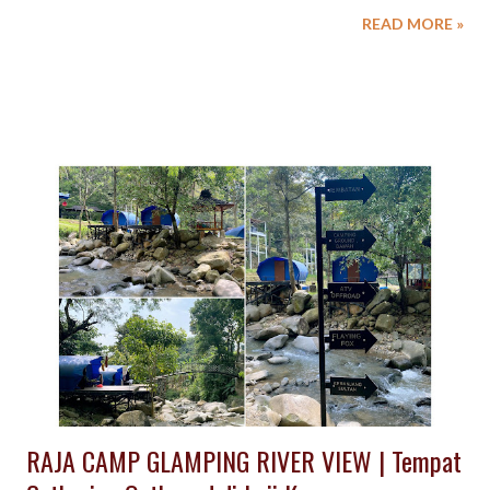
edukasi merupakan konsep unik namun tetap menyuguhkan
READ MORE »
suasana seru, menyenangkan dan mengadung nilai - nilai
teamwork, pendidikan dan menghibur. Beraktiftas Outbound
sekaligus mencoba lebih dekat dengan alam da lingkungan . Ice
Breaking Games sebelum program outbound untuk mencairkan
suasana, sekaligus meleburkan jenjang yang ada diantara
peserta . Kegiatan outbound yang dikemas di tengah
perkampungan penduduk dengan ragam aktiftas seperti :
berkebun, memandikan sapi, perah sapi, memasak, tangkap ikan,
belajar tari, belajar kendang, dsb; akan menjadi komponen
kegiatan TEAM BUILDING yang menarik dengan kemasan
konsep kami. Aktifitas Outbound Wisata Kampung di Lembang
Bandung ini cocok untuk kegiatan : - Company Gathering -
Family Gathering - ...
RAJA CAMP GLAMPING RIVER VIEW | Tempat