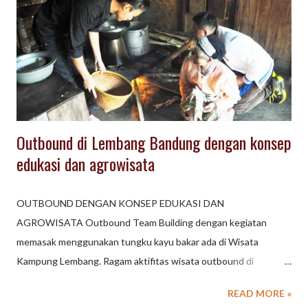
peserta akan di kasih topi pandan (tapi tradisional) yang menjadi
souvenir untuk semua peserta dan handuk kecil (face towel)
untuk topi pandan wajib dipakai selama kegiatan Wisata
Kampung di kampung Areng Cibodas Lembang dan topi ini
sendiri menjadi icon kegiatan Wisata Kampung Areng
Selanjutnya peserta kegiatan Wisata Kampung Areng Cibodas
Le...
Outbound di Lembang Bandung dengan konsep
edukasi dan agrowisata
OUTBOUND DENGAN KONSEP EDUKASI DAN
AGROWISATA Outbound Team Building dengan kegiatan
memasak menggunakan tungku kayu bakar ada di Wisata
Kampung Lembang. Ragam aktifitas wisata outbound di
Lembang Bandung dengan berbagai konsep tersedia untuk
READ MORE »
kegiatan Gathering Perusahaan, Family Gathering maupun