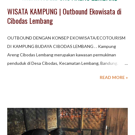
WISATA KAMPUNG | Outbound Ekowisata di
Cibodas Lembang
OUTBOUND DENGAN KONSEP EKOWISATA/ECOTOURISM
DI KAMPUNG BUDAYA CIBODAS LEMBANG . . Kampung
Areng Cibodas Lembang merupakan kawasan permukiman
penduduk di Desa Cibodas, Kecamatan Lembang, Bandung.
Permukiman di Lembang ini menawarkan konsep WISATA
READ MORE »
URBAN untuk kegiatan Gathering Outing Group. Beberapa
konsep outbound seru, unik akan menjadikan kegiatan outing
outbound di Lembang akan berbeda dan meninggalkan kesan
yang tak terlupakan. Setiap pengunjung atau tamu yang
berkegiatan di Wisata kampung Areng Cibodas Lembang ,akan
disambut oleh para pemandu wisata dari team Spinach Eventure
dengan sambutan welcome drink , welcome snack dan setiap