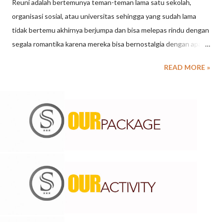
Reuni adalah bertemunya teman-teman lama satu sekolah,
organisasi sosial, atau universitas sehingga yang sudah lama
tidak bertemu akhirnya berjumpa dan bisa melepas rindu dengan
segala romantika karena mereka bisa bernostalgia dengan apa
yang terjadi pada masa lampau dan selalu menarik untuk di ingat.
READ MORE »
REUNI BAGI USIA LANSIA Jika membahas soal aktivitas lansia
yang banyak manfaat, maka reuni adalah kegiatan yang tidak
boleh dilewatkan. Meskipun tidak rutin dilakukan, namun perlu
dipahami bahwa reuni memberikan manfaat secara fisik dan
psikologis bagi lansia. Reuni pun tidak selalu harus dengan
teman sekolah atau kuliah. Bisa juga dilakukan dengan teman
kerja, teman satu komunitas semasa muda, dan lain sebagainya.
Agar semakin semangat mengikutinya, berikut ini akan dibahas
beberapa manfaat reuni bagi lansia. Manfaat Reuni bagi Lansia 1.
Mengajak Otak Aktif Berpikir Reuni menjadi satu dari sekian
banyak kegiatan yang akan membuat otak manusia berpikir.