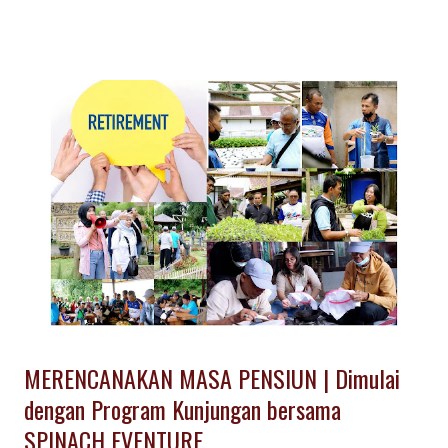
Program Wisata Pendidikan untuk Sekolah. Kampung Lembang,
merupakan kawasan permukiman di daerah Lembang Bandung
memiliki potensi wisata yang unik. Budaya masyarakat pedesaan
masih kental di Kampung daerah Lembang, mulai dari kegiatan
keseharian seperi memasak , sampai dengan kegiatan
berkesenian. Memasak makanan tradisional, menjadi aktiftas
seru di Kampung Lembang . Info detail Gathering, Wisata
Pendidikan, Outbound dengan konsep Urban di Lembang
Bandung, hubungi kami .
MERENCANAKAN MASA PENSIUN | Dimulai
dengan Program Kunjungan bersama
SPINACH EVENTURE