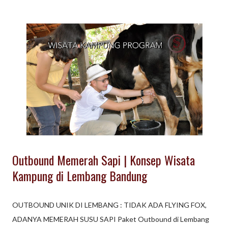
menjadi moment yang tidak terlupakan ( memorable ) SPINACH
EVENTURE selain sebagai Event Organizer Outbound di
Lembang Bandung, kami juga sebagai Agent untuk Perjalanan
Wisata & Tour Traveling. Traveling dalam bahasa Indonesia
adalah aktivitas melancong; berpindah dalam satu tempat
ketempat lainnya dengan berbagai alasan, seperti bisnis, liburan,
dan sebagainya. Aktivitas traveling kebanyakan dianggap
sebagai hobi ketimbang pekerjaan. Dalam perkembangannya
travelling mempunyai sebutan baru seperti backpacking. ...
Outbound Memerah Sapi | Konsep Wisata
Kampung di Lembang Bandung
OUTBOUND UNIK DI LEMBANG : TIDAK ADA FLYING FOX,
ADANYA MEMERAH SUSU SAPI Paket Outbound di Lembang